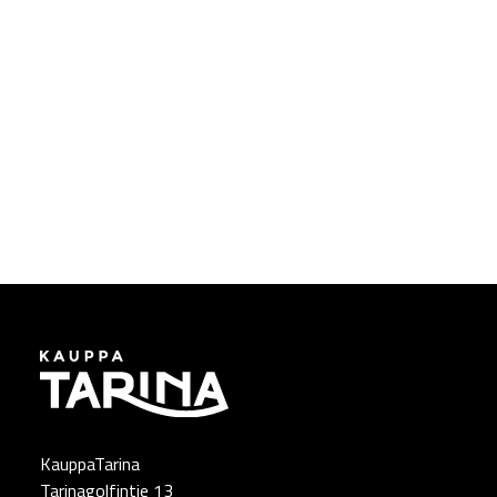
KauppaTarina
Tarinagolfintie 13