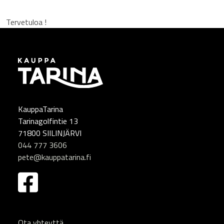
Tervetuloa !
KauppaTarina
Tarinagolfintie 13
71800 SIILINJÄRVI
044 777 3606
pete@kauppatarina.fi
Ota yhteyttä