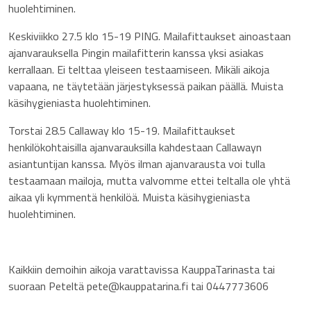
huolehtiminen.
Keskiviikko 27.5 klo 15-19 PING. Mailafittaukset ainoastaan
ajanvarauksella Pingin mailafitterin kanssa yksi asiakas
kerrallaan. Ei telttaa yleiseen testaamiseen. Mikäli aikoja
vapaana, ne täytetään järjestyksessä paikan päällä. Muista
käsihygieniasta huolehtiminen.
Torstai 28.5 Callaway klo 15-19. Mailafittaukset
henkilökohtaisilla ajanvarauksilla kahdestaan Callawayn
asiantuntijan kanssa. Myös ilman ajanvarausta voi tulla
testaamaan mailoja, mutta valvomme ettei teltalla ole yhtä
aikaa yli kymmentä henkilöä. Muista käsihygieniasta
huolehtiminen.
Kaikkiin demoihin aikoja varattavissa KauppaTarinasta tai
suoraan Peteltä pete@kauppatarina.fi tai 0447773606