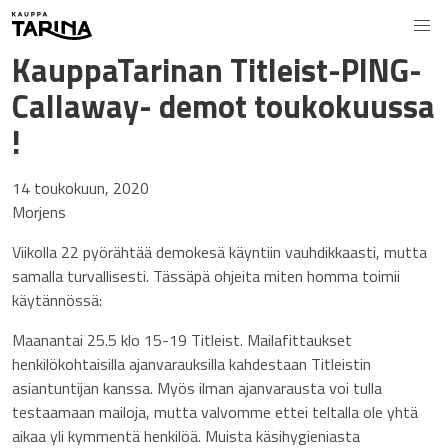
KauppaTarinan Titleist-PING-
Callaway- demot toukokuussa
!
14 toukokuun, 2020
Morjens
Viikolla 22 pyörähtää demokesä käyntiin vauhdikkaasti, mutta
samalla turvallisesti. Tässäpä ohjeita miten homma toimii
käytännössä:
Maanantai 25.5 klo 15-19 Titleist. Mailafittaukset
henkilökohtaisilla ajanvarauksilla kahdestaan Titleistin
asiantuntijan kanssa. Myös ilman ajanvarausta voi tulla
testaamaan mailoja, mutta valvomme ettei teltalla ole yhtä
aikaa yli kymmentä henkilöä. Muista käsihygieniasta